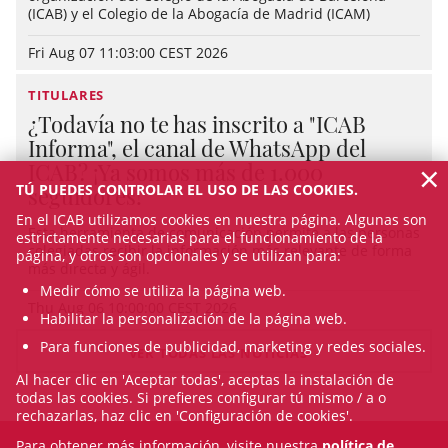
(ICAB) y el Colegio de la Abogacía de Madrid (ICAM)
Fri Aug 07 11:03:00 CEST 2026
TITULARES
¿Todavía no te has inscrito a "ICAB
Informa", el canal de WhatsApp del
×
ICAB? ¡Ya somos más de 1.000
TÚ PUEDES CONTROLAR EL USO DE LAS COOKIES.
seguidores!
En el ICAB utilizamos cookies en nuestra página. Algunas son
Esta herramienta de comunicación permite a las personas
estrictamente necesarias para el funcionamiento de la
colegiadas recibir la información más relevante de forma
página, y otros son opcionales y se utilizan para:
más directa y ágil.
Medir cómo se utiliza la página web.
Thu Aug 06 10:00:00 CEST 2026
Habilitar la personalización de la página web.
Para funciones de publicidad, marketing y redes sociales.
VER TODAS LAS NOTICIAS
Al hacer clic en 'Aceptar todas', aceptas la instalación de
todas las cookies. Si prefieres configurar tú mismo / a o
rechazarlas, haz clic en 'Configuración de cookies'.
Para obtener más información, visite nuestra
política de