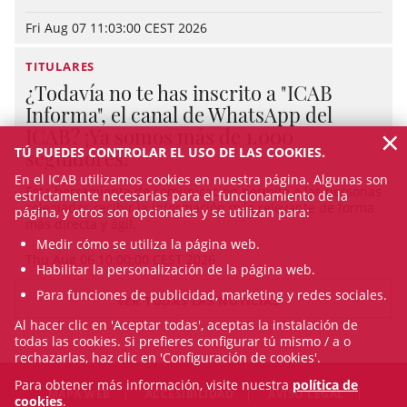
Fri Aug 07 11:03:00 CEST 2026
TITULARES
¿Todavía no te has inscrito a "ICAB
Informa", el canal de WhatsApp del
×
ICAB? ¡Ya somos más de 1.000
TÚ PUEDES CONTROLAR EL USO DE LAS COOKIES.
seguidores!
En el ICAB utilizamos cookies en nuestra página. Algunas son
Esta herramienta de comunicación permite a las personas
estrictamente necesarias para el funcionamiento de la
colegiadas recibir la información más relevante de forma
página, y otros son opcionales y se utilizan para:
más directa y ágil.
Medir cómo se utiliza la página web.
Thu Aug 06 10:00:00 CEST 2026
Habilitar la personalización de la página web.
Para funciones de publicidad, marketing y redes sociales.
VER TODAS LAS NOTICIAS
Al hacer clic en 'Aceptar todas', aceptas la instalación de
todas las cookies. Si prefieres configurar tú mismo / a o
rechazarlas, haz clic en 'Configuración de cookies'.
Para obtener más información, visite nuestra
política de
MAPA WEB
ACCESIBILIDAD
AVISO LEGAL
cookies
.