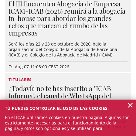
El III Encuentro Abogacía de Empresa
ICAM-ICAB (2026) reunirá a la abogacía
in-house para abordar los grandes
retos que marcan el rumbo de las
empresas
Será los días 22 y 23 de octubre de 2026, bajo la
organización del Colegio de la Abogacía de Barcelona
(ICAB) y el Colegio de la Abogacía de Madrid (ICAM)
Fri Aug 07 11:03:00 CEST 2026
TITULARES
¿Todavía no te has inscrito a "ICAB
Informa", el canal de WhatsApp del
×
ICAB? ¡Ya somos más de 1.000
TÚ PUEDES CONTROLAR EL USO DE LAS COOKIES.
seguidores!
En el ICAB utilizamos cookies en nuestra página. Algunas son
Esta herramienta de comunicación permite a las personas
estrictamente necesarias para el funcionamiento de la
colegiadas recibir la información más relevante de forma
página, y otros son opcionales y se utilizan para:
más directa y ágil.