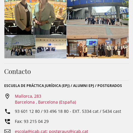
Contacto
ESCUELA DE PRÁCTICA JURÍDICA (EPJ) / ALUMNI EPJ / POSTGRADOS
Mallorca, 283
Barcelona , Barcelona (España)
93 601 12 80 / 93 496 18 80
- EXT.
5334 cat / 5434 cast
Fax: 93 215 04 29
escola@icab.cat; postgraus@icab.cat