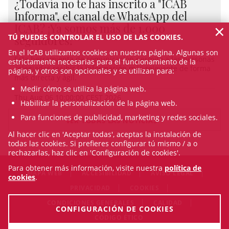
¿Todavía no te has inscrito a "ICAB
Informa", el canal de WhatsApp del
×
ICAB? ¡Ya somos más de 1.000
TÚ PUEDES CONTROLAR EL USO DE LAS COOKIES.
seguidores!
En el ICAB utilizamos cookies en nuestra página. Algunas son
Esta herramienta de comunicación permite a las personas
estrictamente necesarias para el funcionamiento de la
colegiadas recibir la información más relevante de forma
página, y otros son opcionales y se utilizan para:
más directa y ágil.
Medir cómo se utiliza la página web.
Thu Aug 06 10:00:00 CEST 2026
Habilitar la personalización de la página web.
Para funciones de publicidad, marketing y redes sociales.
VER TODAS LAS NOTICIAS
Al hacer clic en 'Aceptar todas', aceptas la instalación de
todas las cookies. Si prefieres configurar tú mismo / a o
rechazarlas, haz clic en 'Configuración de cookies'.
Para obtener más información, visite nuestra
política de
MAPA WEB
ACCESIBILIDAD
AVISO LEGAL
cookies
.
PRIVACIDAD
COOKIES
CONDICIONES GENERALES
CALIDAD
CONFIGURACIÓN DE COOKIES
CÓDIGO ÉTICO