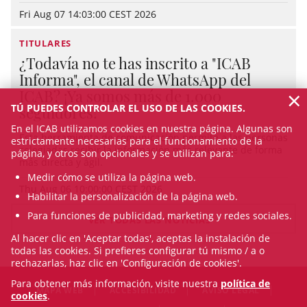
Fri Aug 07 14:03:00 CEST 2026
TITULARES
¿Todavía no te has inscrito a "ICAB
Informa", el canal de WhatsApp del
×
ICAB? ¡Ya somos más de 1.000
TÚ PUEDES CONTROLAR EL USO DE LAS COOKIES.
seguidores!
En el ICAB utilizamos cookies en nuestra página. Algunas son
Esta herramienta de comunicación permite a las personas
estrictamente necesarias para el funcionamiento de la
colegiadas recibir la información más relevante de forma
página, y otros son opcionales y se utilizan para:
más directa y ágil.
Medir cómo se utiliza la página web.
Thu Aug 06 10:00:00 CEST 2026
Habilitar la personalización de la página web.
Para funciones de publicidad, marketing y redes sociales.
VER TODAS LAS NOTICIAS
Al hacer clic en 'Aceptar todas', aceptas la instalación de
todas las cookies. Si prefieres configurar tú mismo / a o
rechazarlas, haz clic en 'Configuración de cookies'.
Para obtener más información, visite nuestra
política de
MAPA WEB
ACCESIBILIDAD
AVISO LEGAL
cookies
.