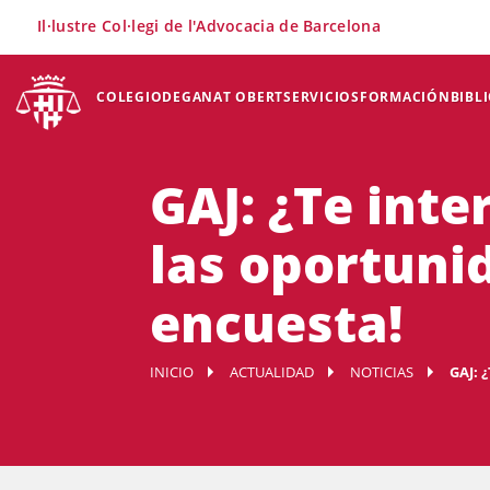
×
Il·lustre Col·legi de l'Advocacia de Barcelona
COLEGIO
DEGANAT OBERT
SERVICIOS
FORMACIÓN
BIBL
GAJ: ¿Te inte
las oportuni
encuesta!
INICIO
ACTUALIDAD
NOTICIAS
GAJ: 