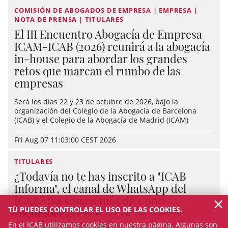
COMISIÓN DE ABOGADOS DE EMPRESA | EMPRESA |
NOTA DE PRENSA | TITULARES
El III Encuentro Abogacía de Empresa
ICAM-ICAB (2026) reunirá a la abogacía
in-house para abordar los grandes
retos que marcan el rumbo de las
empresas
Será los días 22 y 23 de octubre de 2026, bajo la
organización del Colegio de la Abogacía de Barcelona
(ICAB) y el Colegio de la Abogacía de Madrid (ICAM)
Fri Aug 07 11:03:00 CEST 2026
TITULARES
¿Todavía no te has inscrito a "ICAB
Informa", el canal de WhatsApp del
×
ICAB? ¡Ya somos más de 1.000
TÚ PUEDES CONTROLAR EL USO DE LAS COOKIES.
seguidores!
En el ICAB utilizamos cookies en nuestra página. Algunas son