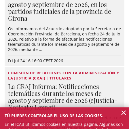
agosto y septiembre de 2026, en los
partidos judiciales de la provincia de
Girona
Os informamos del Acuerdo adoptado por la Secretaría de
Coordinación Provincial de Barcelona, en fecha 24 de julio
2026, relativo a la forma de efectuar las notificaciones
telemáticas durante los meses de agosto y septiembre de
2026, mediante ...
Fri Jul 24 16:16:00 CEST 2026
COMISIÓN DE RELACIONES CON LA ADMINISTRACIÓN Y
LA JUSTICIA (CRAJ) | TITULARES
La CRAJ Informa: Notificaciones
telemáticas durante los meses de
agosto y septiembre de 2026 (eJustícia-
Noticat y Lexnet)
×
TÚ PUEDES CONTROLAR EL USO DE LAS COOKIES.
Os informamos del Acuerdo adoptado por la Secretaría de
Coordinación Provincial de Barcelona, en fecha 24 de julio
En el ICAB utilizamos cookies en nuestra página. Algunas son
2026, relativo a la forma de efectuar las notificaciones