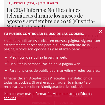
LA JUSTICIA (CRAJ) | TITULARES
La CRAJ Informa: Notificaciones
telemáticas durante los meses de
agosto y septiembre de 2026 (eJustícia-
Noticat y Lexnet)
×
TÚ PUEDES CONTROLAR EL USO DE LAS COOKIES.
Os informamos del Acuerdo adoptado por la Secretaría de
Coordinación Provincial de Barcelona, en fecha 24 de julio
En el ICAB utilizamos cookies en nuestra página. Algunas son
2026, relativo a la forma de efectuar las notificaciones
estrictamente necesarias para el funcionamiento de la
telemáticas durante los meses de agosto y septiembre de
página, y otros son opcionales y se utilizan para:
2026, mediante ...
Medir cómo se utiliza la página web.
Fri Jul 24 16:16:00 CEST 2026
Habilitar la personalización de la página web.
Para funciones de publicidad, marketing y redes sociales.
VER TODAS LAS NOTICIAS
Al hacer clic en 'Aceptar todas', aceptas la instalación de
todas las cookies. Si prefieres configurar tú mismo / a o
rechazarlas, haz clic en 'Configuración de cookies'.
Para obtener más información, visite nuestra
política de
MAPA WEB
ACCESIBILIDAD
AVISO LEGAL
cookies
.
PRIVACIDAD
COOKIES