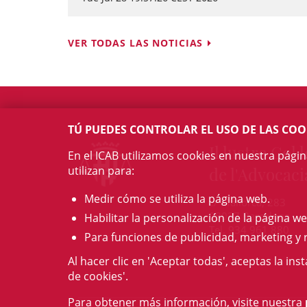
VER TODAS LAS NOTICIAS
TÚ PUEDES CONTROLAR EL USO DE LAS COO
Il·lustre Col·l
En el ICAB utilizamos cookies en nuestra pági
utilizan para:
de l'Advocaci
Medir cómo se utiliza la página web.
c/ Mallorca, 283
08037 Barcelona
Habilitar la personalización de la página we
Tel. 934 961 880
Para funciones de publicidad, marketing y 
Al hacer clic en 'Aceptar todas', aceptas la ins
de cookies'.
Para obtener más información, visite nuestra