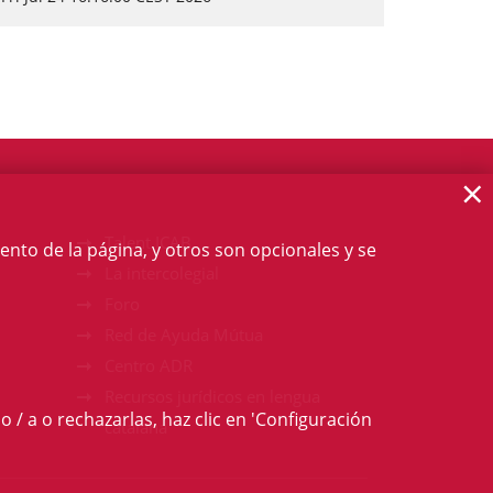
×
Talent ICAB
ento de la página, y otros son opcionales y se
La intercolegial
Foro
Red de Ayuda Mútua
Centro ADR
Recursos jurídicos en lengua
o / a o rechazarlas, haz clic en 'Configuración
catalana