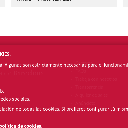
KIES.
egi
Contacto
na. Algunas son estrictamente necesarias para el funcionami
a de Barcelona
FAQs
Trabaja con nosotros
Transparencia
b.
Alquiler de salas
redes sociales.
Anúnciate
talación de todas las cookies. Si prefieres configurar tú mism
GAJ
política de cookies
.