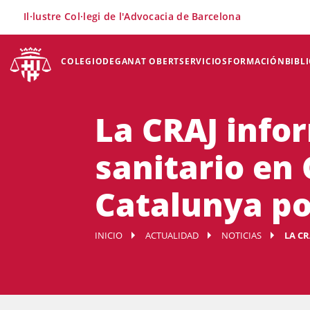
×
Il·lustre Col·legi de l'Advocacia de Barcelona
COLEGIO
DEGANAT OBERT
SERVICIOS
FORMACIÓN
BIBL
La CRAJ info
sanitario en
Catalunya po
INICIO
ACTUALIDAD
NOTICIAS
LA CR