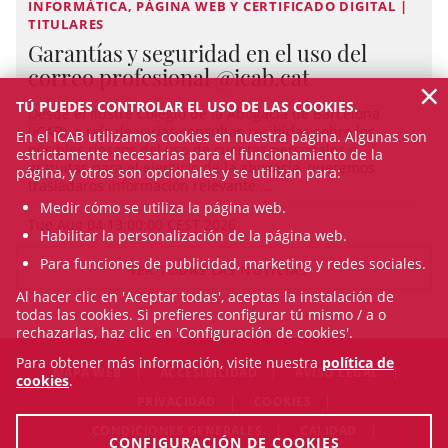
INFORMÁTICA, PÁGINA WEB Y CERTIFICADO DIGITAL |
TITULARES
Garantías y seguridad en el uso del
correo profesional @icab.cat
×
TÚ PUEDES CONTROLAR EL USO DE LAS COOKIES.
Desde el Ilustre Colegio de la Abogacía de Barcelona
(ICAB), a raíz de varias consultas recibidas sobre los
En el ICAB utilizamos cookies en nuestra página. Algunas son
posibles riesgos del uso de cuentas personales o
estrictamente necesarias para el funcionamiento de la
gratuitas para el ejercicio de la abogacía, queremos
página, y otros son opcionales y se utilizan para:
trasladaros información relevante ...
Medir cómo se utiliza la página web.
Tue Aug 04 13:00:00 CEST 2026
Habilitar la personalización de la página web.
Para funciones de publicidad, marketing y redes sociales.
VER TODAS LAS NOTICIAS
Al hacer clic en 'Aceptar todas', aceptas la instalación de
todas las cookies. Si prefieres configurar tú mismo / a o
rechazarlas, haz clic en 'Configuración de cookies'.
Para obtener más información, visite nuestra
política de
MAPA WEB
ACCESIBILIDAD
AVISO LEGAL
cookies
.
PRIVACIDAD
COOKIES
CONDICIONES GENERALES
CALIDAD
CONFIGURACIÓN DE COOKIES