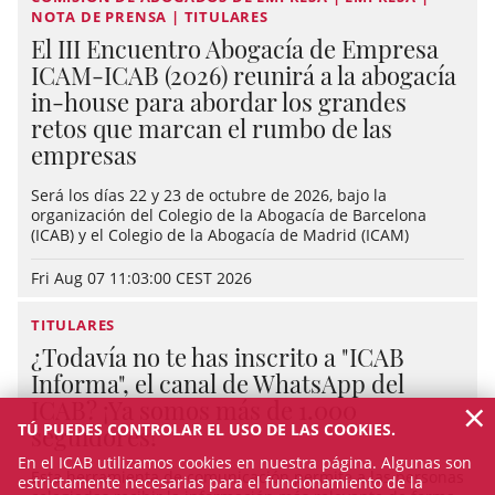
NOTA DE PRENSA | TITULARES
El III Encuentro Abogacía de Empresa
ICAM-ICAB (2026) reunirá a la abogacía
in-house para abordar los grandes
retos que marcan el rumbo de las
empresas
Será los días 22 y 23 de octubre de 2026, bajo la
organización del Colegio de la Abogacía de Barcelona
(ICAB) y el Colegio de la Abogacía de Madrid (ICAM)
Fri Aug 07 11:03:00 CEST 2026
TITULARES
¿Todavía no te has inscrito a "ICAB
Informa", el canal de WhatsApp del
×
ICAB? ¡Ya somos más de 1.000
TÚ PUEDES CONTROLAR EL USO DE LAS COOKIES.
seguidores!
En el ICAB utilizamos cookies en nuestra página. Algunas son
Esta herramienta de comunicación permite a las personas
estrictamente necesarias para el funcionamiento de la