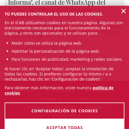
Informa", el canal de WhatsApp del
×
ICAB? ¡Ya somos más de 1.000
TÚ PUEDES CONTROLAR EL USO DE LAS COOKIES.
seguidores!
En el ICAB utilizamos cookies en nuestra página. Algunas son
Esta herramienta de comunicación permite a las personas
estrictamente necesarias para el funcionamiento de la
colegiadas recibir la información más relevante de forma
página, y otros son opcionales y se utilizan para:
más directa y ágil.
Medir cómo se utiliza la página web.
Thu Aug 06 10:00:00 CEST 2026
Habilitar la personalización de la página web.
Para funciones de publicidad, marketing y redes sociales.
VER TODAS LAS NOTICIAS
Al hacer clic en 'Aceptar todas', aceptas la instalación de
todas las cookies. Si prefieres configurar tú mismo / a o
rechazarlas, haz clic en 'Configuración de cookies'.
Para obtener más información, visite nuestra
política de
MAPA WEB
ACCESIBILIDAD
AVISO LEGAL
cookies
.
PRIVACIDAD
COOKIES
CONDICIONES GENERALES
CALIDAD
CONFIGURACIÓN DE COOKIES
CÓDIGO ÉTICO
© Sun Aug 09 05:47:09 CEST 2026 Il·lustre Col·legi de
ACEPTAR TODAS