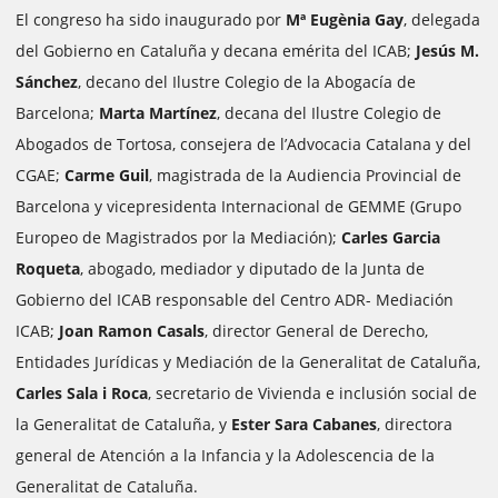
El congreso ha sido inaugurado por
Mª Eugènia Gay
, delegada
del Gobierno en Cataluña y decana emérita del ICAB;
Jesús M.
Sánchez
, decano del Ilustre Colegio de la Abogacía de
Barcelona;
Marta Martínez
, decana del Ilustre Colegio de
Abogados de Tortosa, consejera de l’Advocacia Catalana y del
CGAE;
Carme Guil
, magistrada de la Audiencia Provincial de
Barcelona y vicepresidenta Internacional de GEMME (Grupo
Europeo de Magistrados por la Mediación);
Carles Garcia
Roqueta
, abogado, mediador y diputado de la Junta de
Gobierno del ICAB responsable del Centro ADR- Mediación
ICAB;
Joan Ramon Casals
, director General de Derecho,
Entidades Jurídicas y Mediación de la Generalitat de Cataluña,
Carles Sala i Roca
, secretario de Vivienda e inclusión social de
la Generalitat de Cataluña, y
Ester Sara Cabanes
, directora
general de Atención a la Infancia y la Adolescencia de la
Generalitat de Cataluña.