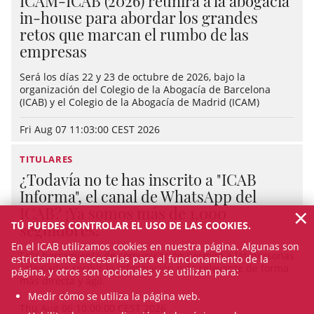
ICAM-ICAB (2026) reunirá a la abogacía
in-house para abordar los grandes
retos que marcan el rumbo de las
empresas
Será los días 22 y 23 de octubre de 2026, bajo la
organización del Colegio de la Abogacía de Barcelona
(ICAB) y el Colegio de la Abogacía de Madrid (ICAM)
Fri Aug 07 11:03:00 CEST 2026
TITULARES
¿Todavía no te has inscrito a "ICAB
Informa", el canal de WhatsApp del
×
ICAB? ¡Ya somos más de 1.000
TÚ PUEDES CONTROLAR EL USO DE LAS COOKIES.
seguidores!
En el ICAB utilizamos cookies en nuestra página. Algunas son
Esta herramienta de comunicación permite a las personas
estrictamente necesarias para el funcionamiento de la
colegiadas recibir la información más relevante de forma
página, y otros son opcionales y se utilizan para:
más directa y ágil.
Medir cómo se utiliza la página web.
Thu Aug 06 10:00:00 CEST 2026