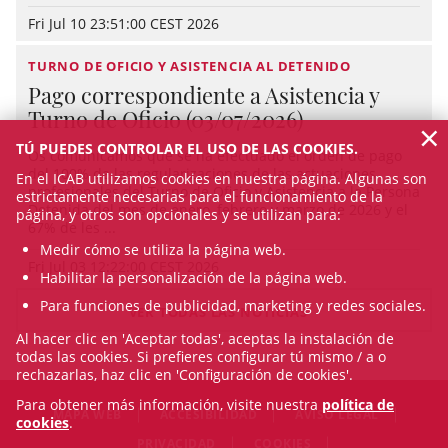
Fri Jul 10 23:51:00 CEST 2026
TURNO DE OFICIO Y ASISTENCIA AL DETENIDO
Pago correspondiente a Asistencia y
Turno de Oficio (03/07/2026)
×
TÚ PUEDES CONTROLAR EL USO DE LAS COOKIES.
Os comunicamos que se ha efectuado el orden de pago
del 100% de las regularizaciones de las actuaciones
En el ICAB utilizamos cookies en nuestra página. Algunas son
profesionales del Turno de Oficio y Asistencia a la Persona
estrictamente necesarias para el funcionamiento de la
Detenida del mes de enero, febrero y marzo de 2026 y el
página, y otros son opcionales y se utilizan para:
67% de les ...
Medir cómo se utiliza la página web.
Fri Jul 03 12:22:00 CEST 2026
Habilitar la personalización de la página web.
Para funciones de publicidad, marketing y redes sociales.
VER TODAS LAS NOTICIAS
Al hacer clic en 'Aceptar todas', aceptas la instalación de
todas las cookies. Si prefieres configurar tú mismo / a o
rechazarlas, haz clic en 'Configuración de cookies'.
Para obtener más información, visite nuestra
política de
MAPA WEB
ACCESIBILIDAD
AVISO LEGAL
cookies
.
PRIVACIDAD
COOKIES