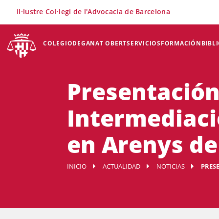
×
Il·lustre Col·legi de l'Advocacia de Barcelona
COLEGIO
DEGANAT OBERT
SERVICIOS
FORMACIÓN
BIBL
Presentación
Intermediaci
en Arenys d
INICIO
ACTUALIDAD
NOTICIAS
PRESE