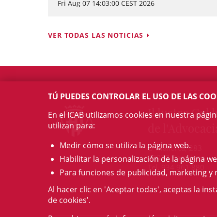
Fri Aug 07 14:03:00 CEST 2026
VER TODAS LAS NOTICIAS
TÚ PUEDES CONTROLAR EL USO DE LAS COO
Il·lustre Col·l
En el ICAB utilizamos cookies en nuestra pági
utilizan para:
de l'Advocaci
Medir cómo se utiliza la página web.
c/ Mallorca, 283
08037 Barcelona
Habilitar la personalización de la página we
Tel. 934 961 880
Para funciones de publicidad, marketing y 
Al hacer clic en 'Aceptar todas', aceptas la ins
de cookies'.