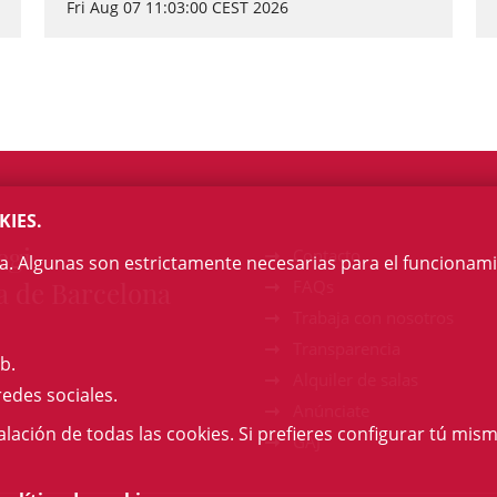
Fri Aug 07 11:03:00 CEST 2026
KIES.
egi
Contacto
na. Algunas son estrictamente necesarias para el funcionami
a de Barcelona
FAQs
Trabaja con nosotros
Transparencia
b.
Alquiler de salas
redes sociales.
Anúnciate
talación de todas las cookies. Si prefieres configurar tú mism
GAJ