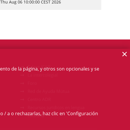
Thu Aug 06 10:00:00 CEST 2026
×
Talent ICAB
ento de la página, y otros son opcionales y se
La intercolegial
Foro
Red de Ayuda Mútua
Centro ADR
Recursos jurídicos en lengua
o / a o rechazarlas, haz clic en 'Configuración
catalana