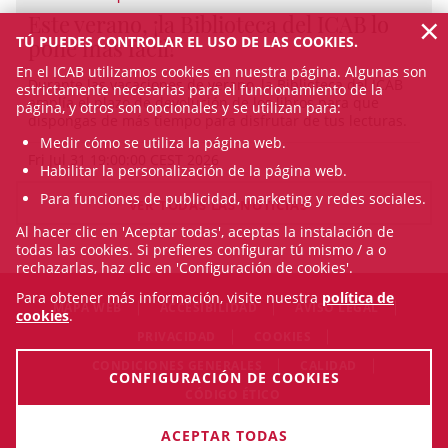
×
Este verano, ¡la Biblioteca del ICAB lo
TÚ PUEDES CONTROLAR EL USO DE LAS COOKIES.
pone más fácil!
En el ICAB utilizamos cookies en nuestra página. Algunas son
Durante las vacaciones de verano, la Biblioteca del ICAB
estrictamente necesarias para el funcionamiento de la
amplía el plazo de devolución de los libros para que
página, y otros son opcionales y se utilizan para:
dispongas de más tiempo para disfrutar de tus lecturas.
Medir cómo se utiliza la página web.
Fri Jul 31 19:00:00 CEST 2026
Habilitar la personalización de la página web.
Para funciones de publicidad, marketing y redes sociales.
VER TODAS LAS NOTICIAS
Al hacer clic en 'Aceptar todas', aceptas la instalación de
todas las cookies. Si prefieres configurar tú mismo / a o
rechazarlas, haz clic en 'Configuración de cookies'.
Para obtener más información, visite nuestra
política de
MAPA WEB
ACCESIBILIDAD
AVISO LEGAL
cookies
.
PRIVACIDAD
COOKIES
CONDICIONES GENERALES
CALIDAD
CONFIGURACIÓN DE COOKIES
CÓDIGO ÉTICO
© Sun Aug 09 00:55:24 CEST 2026 Il·lustre Col·legi de
ACEPTAR TODAS