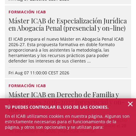
FORMACIÓN ICAB
Máster ICAB de Especialización Jurídica
en Abogacía Penal (presencial y on-line)
El ICAB prepara el nuevo Máster en Abogacía Penal ICAB
2026-27. Esta propuesta formativa en doble formato
proporcionará a los asistentes la metodología, las
herramientas y los recursos prácticos para poder
defender los intereses de sus clientes ...
Fri Aug 07 11:00:00 CEST 2026
FORMACIÓN ICAB
Máster ICAB en Derecho de Familia y
×
Sucesiones 2026-2027 (presencial y on-
TÚ PUEDES CONTROLAR EL USO DE LAS COOKIES.
line)
En el ICAB utilizamos cookies en nuestra página. Algunas son
El ICAB prepara una nueva edición del Máster en Derecho
estrictamente necesarias para el funcionamiento de la
de Familia y Sucesiones para el curso 2026-27. Inicio el 28
página, y otros son opcionales y se utilizan para:
de septiembre de 2026. ¡Matrícula abierta!