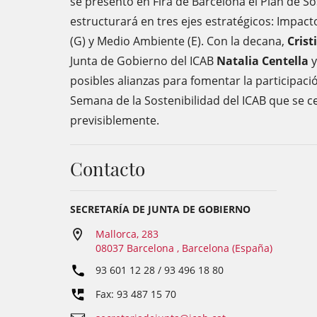
se presentó en Fira de Barcelona el Plan de So
estructurará en tres ejes estratégicos: Impact
(G) y Medio Ambiente (E). Con la decana,
Crist
Junta de Gobierno del ICAB
Natalia Centella
posibles alianzas para fomentar la participaci
Semana de la Sostenibilidad del ICAB que se c
previsiblemente.
Contacto
SECRETARÍA DE JUNTA DE GOBIERNO
Mallorca, 283
08037 Barcelona , Barcelona (España)
93 601 12 28 / 93 496 18 80
Fax: 93 487 15 70