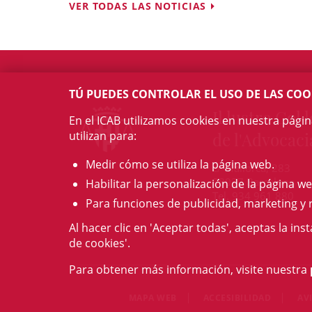
VER TODAS LAS NOTICIAS
TÚ PUEDES CONTROLAR EL USO DE LAS COO
Il·lustre Col·l
En el ICAB utilizamos cookies en nuestra pági
utilizan para:
de l'Advocaci
Medir cómo se utiliza la página web.
c/ Mallorca, 283
08037 Barcelona
Habilitar la personalización de la página we
Tel. 934 961 880
Para funciones de publicidad, marketing y 
Al hacer clic en 'Aceptar todas', aceptas la ins
de cookies'.
Para obtener más información, visite nuestra
MAPA WEB
ACCESIBILIDAD
AV