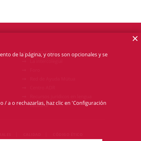
×
Talent ICAB
ento de la página, y otros son opcionales y se
La intercolegial
Foro
Red de Ayuda Mútua
Centro ADR
Recursos jurídicos en lengua
o / a o rechazarlas, haz clic en 'Configuración
catalana
RALES
CALIDAD
CÓDIGO ÉTICO