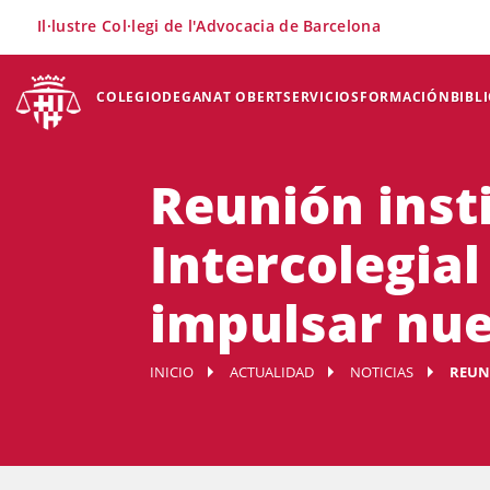
×
Il·lustre Col·legi de l'Advocacia de Barcelona
COLEGIO
DEGANAT OBERT
SERVICIOS
FORMACIÓN
BIBL
Reunión insti
Intercolegial
impulsar nue
INICIO
ACTUALIDAD
NOTICIAS
REUNI