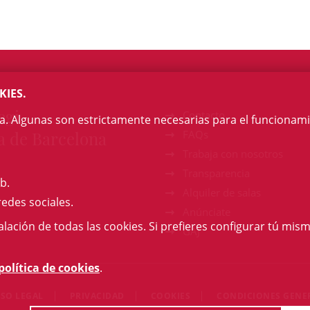
KIES.
egi
Contacto
na. Algunas son estrictamente necesarias para el funcionami
a de Barcelona
FAQs
Trabaja con nosotros
Transparencia
b.
Alquiler de salas
redes sociales.
Anúnciate
talación de todas las cookies. Si prefieres configurar tú mism
GAJ
política de cookies
.
ISO LEGAL
PRIVACIDAD
COOKIES
CONDICIONES GENE