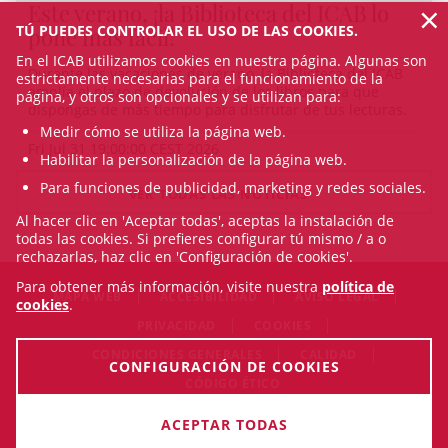
×
Este verano, ¡la Biblioteca del ICAB lo
TÚ PUEDES CONTROLAR EL USO DE LAS COOKIES.
pone más fácil!
En el ICAB utilizamos cookies en nuestra página. Algunas son
Durante las vacaciones de verano, la Biblioteca del ICAB
estrictamente necesarias para el funcionamiento de la
amplía el plazo de devolución de los libros para que
página, y otros son opcionales y se utilizan para:
dispongas de más tiempo para disfrutar de tus lecturas.
Medir cómo se utiliza la página web.
Fri Jul 31 19:00:00 CEST 2026
Habilitar la personalización de la página web.
Para funciones de publicidad, marketing y redes sociales.
VER TODAS LAS NOTICIAS
Al hacer clic en 'Aceptar todas', aceptas la instalación de
todas las cookies. Si prefieres configurar tú mismo / a o
rechazarlas, haz clic en 'Configuración de cookies'.
Para obtener más información, visite nuestra
política de
MAPA WEB
ACCESIBILIDAD
AVISO LEGAL
cookies
.
PRIVACIDAD
COOKIES
CONDICIONES GENERALES
CALIDAD
CONFIGURACIÓN DE COOKIES
CÓDIGO ÉTICO
© Sun Aug 09 19:14:14 CEST 2026 Il·lustre Col·legi de
ACEPTAR TODAS
l'Advocacia de Barcelona. Todos los derechos reservados