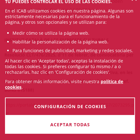
12 de març de 2025. El dia 12 de març de 2025 es poden
TÚ PUEDES CONTROLAR EL USO DE LAS COOKIES.
presentar sol·licituds fins a les 14:00:00 hores.
En el ICAB utilizamos cookies en nuestra página. Algunas son
estrictamente necesarias para el funcionamiento de la
página, y otros son opcionales y se utilizan para:
Medir cómo se utiliza la página web.
INSTITUT CATALÀ DE LES EMPRESES CULTURALS
Habilitar la personalización de la página web.
Para funciones de publicidad, marketing y redes sociales.
Resolució CLT/476/2025, d'11 de febrer, de convocatòria per
Al hacer clic en 'Aceptar todas', aceptas la instalación de
a la concessió d'ajuts a la distribució i l'explotació
todas las cookies. Si prefieres configurar tú mismo / a o
rechazarlas, haz clic en 'Configuración de cookies'.
d'espectacles, en règim de concurrència competitiva, en les
modalitats d'aportacions reintegrables i subvencions (ref.
Para obtener más información, visite nuestra
política de
cookies
.
BDNS 815188)
https://portaldogc.gencat.cat/utilsEADOP/PDF/9357/2073295.p
CONFIGURACIÓN DE COOKIES
df
ACEPTAR TODAS
Publicat al DOGC de 24-02-2025