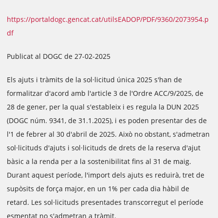
https://portaldogc.gencat.cat/utilsEADOP/PDF/9360/2073954.p
df
Publicat al DOGC de 27-02-2025
Els ajuts i tràmits de la sol·licitud única 2025 s'han de
formalitzar d'acord amb l'article 3 de l'Ordre ACC/9/2025, de
28 de gener, per la qual s'estableix i es regula la DUN 2025
(DOGC núm. 9341, de 31.1.2025), i es poden presentar des de
l'1 de febrer al 30 d'abril de 2025. Això no obstant, s'admetran
sol·licituds d'ajuts i sol·licituds de drets de la reserva d'ajut
bàsic a la renda per a la sostenibilitat fins al 31 de maig.
Durant aquest període, l'import dels ajuts es reduirà, tret de
supòsits de força major, en un 1% per cada dia hàbil de
retard. Les sol·licituds presentades transcorregut el període
esmentat no s'admetran a tràmit.