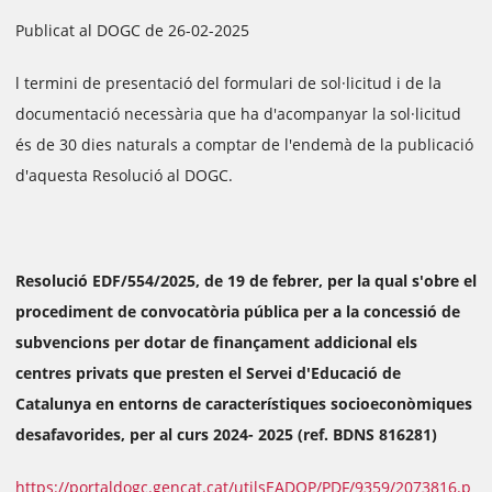
Publicat al DOGC de 26-02-2025
l termini de presentació del formulari de sol·licitud i de la
documentació necessària que ha d'acompanyar la sol·licitud
és de 30 dies naturals a comptar de l'endemà de la publicació
d'aquesta Resolució al DOGC.
Resolució EDF/554/2025, de 19 de febrer, per la qual s'obre el
procediment de convocatòria pública per a la concessió de
subvencions per dotar de finançament addicional els
centres privats que presten el Servei d'Educació de
Catalunya en entorns de característiques socioeconòmiques
desafavorides, per al curs 2024- 2025 (ref. BDNS 816281)
https://portaldogc.gencat.cat/utilsEADOP/PDF/9359/2073816.p