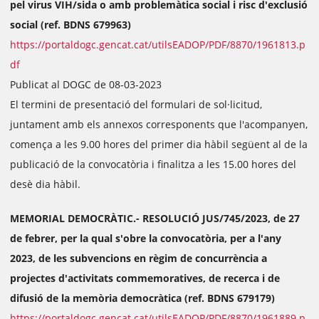
pel virus VIH/sida o amb problemàtica social i risc d'exclusió
social (ref. BDNS 679963)
https://portaldogc.gencat.cat/utilsEADOP/PDF/8870/1961813.p
df
Publicat al DOGC de 08-03-2023
El termini de presentació del formulari de sol·licitud,
juntament amb els annexos corresponents que l'acompanyen,
comença a les 9.00 hores del primer dia hàbil següent al de la
publicació de la convocatòria i finalitza a les 15.00 hores del
desè dia hàbil.
MEMORIAL DEMOCRÀTIC.- RESOLUCIÓ JUS/745/2023, de 27
de febrer, per la qual s'obre la convocatòria, per a l'any
2023, de les subvencions en règim de concurrència a
projectes d'activitats commemoratives, de recerca i de
difusió de la memòria democràtica (ref. BDNS 679179)
https://portaldogc.gencat.cat/utilsEADOP/PDF/8870/1961889.p