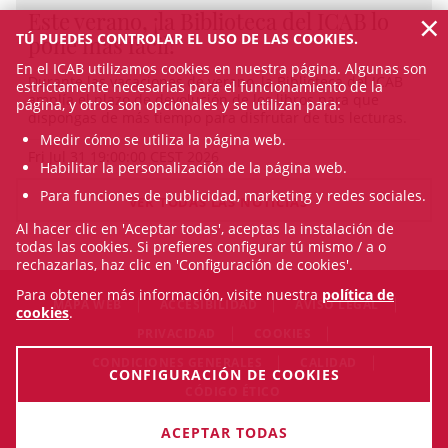
×
Este verano, ¡la Biblioteca del ICAB lo
TÚ PUEDES CONTROLAR EL USO DE LAS COOKIES.
pone más fácil!
En el ICAB utilizamos cookies en nuestra página. Algunas son
Durante las vacaciones de verano, la Biblioteca del ICAB
estrictamente necesarias para el funcionamiento de la
amplía el plazo de devolución de los libros para que
página, y otros son opcionales y se utilizan para:
dispongas de más tiempo para disfrutar de tus lecturas.
Medir cómo se utiliza la página web.
Fri Jul 31 19:00:00 CEST 2026
Habilitar la personalización de la página web.
Para funciones de publicidad, marketing y redes sociales.
VER TODAS LAS NOTICIAS
Al hacer clic en 'Aceptar todas', aceptas la instalación de
todas las cookies. Si prefieres configurar tú mismo / a o
rechazarlas, haz clic en 'Configuración de cookies'.
Para obtener más información, visite nuestra
política de
MAPA WEB
ACCESIBILIDAD
AVISO LEGAL
cookies
.
PRIVACIDAD
COOKIES
CONDICIONES GENERALES
CALIDAD
CONFIGURACIÓN DE COOKIES
CÓDIGO ÉTICO
© Mon Aug 10 21:43:35 CEST 2026 Il·lustre Col·legi de
ACEPTAR TODAS