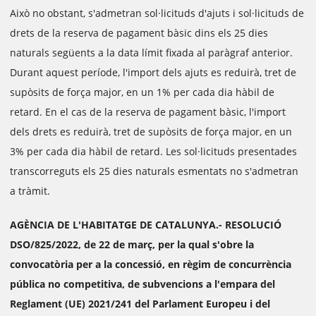
Això no obstant, s'admetran sol·licituds d'ajuts i sol·licituds de
drets de la reserva de pagament bàsic dins els 25 dies
naturals següents a la data límit fixada al paràgraf anterior.
Durant aquest període, l'import dels ajuts es reduirà, tret de
supòsits de força major, en un 1% per cada dia hàbil de
retard. En el cas de la reserva de pagament bàsic, l'import
dels drets es reduirà, tret de supòsits de força major, en un
3% per cada dia hàbil de retard. Les sol·licituds presentades
transcorreguts els 25 dies naturals esmentats no s'admetran
a tràmit.
AGÈNCIA DE L'HABITATGE DE CATALUNYA.- RESOLUCIÓ
DSO/825/2022, de 22 de març, per la qual s'obre la
convocatòria per a la concessió, en règim de concurrència
pública no competitiva, de subvencions a l'empara del
Reglament (UE) 2021/241 del Parlament Europeu i del