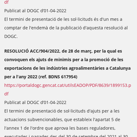
df
Publicat al DOGC d’01-04-2022
El termini de presentació de les sol·licituds és d'un mes a
comptar de l'endemà de la publicació d'aquesta resolució al
DOGC.
RESOLUCIÓ ACC/904/2022, de 28 de març, per la qual es
convoquen els ajuts de minimis per a la promoció de les
exportacions de les indústries agroalimentàries a Catalunya
per a l'any 2022 (ref. BDNS 617954)
https://portaldogc.gencat.cat/utilsEADOP/PDF/8639/1899153.p
df
Publicat al DOGC d’01-04-2022
El termini de presentació de sol·licituds d'ajuts per a les
actuacions subvencionables, que estableix l'apartat 5 de
l'annex 1 de l'ordre que aprova les bases reguladores,
executades i pagades des del 30 de setembre del 2021 al 30