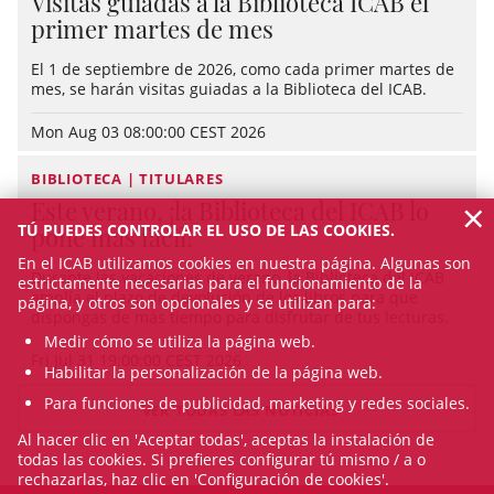
Visitas guiadas a la Biblioteca ICAB el
primer martes de mes
El 1 de septiembre de 2026, como cada primer martes de
mes, se harán visitas guiadas a la Biblioteca del ICAB.
Mon Aug 03 08:00:00 CEST 2026
BIBLIOTECA | TITULARES
×
Este verano, ¡la Biblioteca del ICAB lo
TÚ PUEDES CONTROLAR EL USO DE LAS COOKIES.
pone más fácil!
En el ICAB utilizamos cookies en nuestra página. Algunas son
Durante las vacaciones de verano, la Biblioteca del ICAB
estrictamente necesarias para el funcionamiento de la
amplía el plazo de devolución de los libros para que
página, y otros son opcionales y se utilizan para:
dispongas de más tiempo para disfrutar de tus lecturas.
Medir cómo se utiliza la página web.
Fri Jul 31 19:00:00 CEST 2026
Habilitar la personalización de la página web.
Para funciones de publicidad, marketing y redes sociales.
VER TODAS LAS NOTICIAS
Al hacer clic en 'Aceptar todas', aceptas la instalación de
todas las cookies. Si prefieres configurar tú mismo / a o
rechazarlas, haz clic en 'Configuración de cookies'.