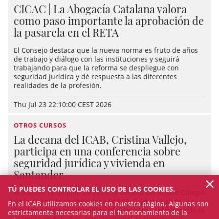
CICAC | La Abogacía Catalana valora
como paso importante la aprobación de
la pasarela en el RETA
El Consejo destaca que la nueva norma es fruto de años
de trabajo y diálogo con las instituciones y seguirá
trabajando para que la reforma se despliegue con
seguridad jurídica y dé respuesta a las diferentes
realidades de la profesión.
Thu Jul 23 22:10:00 CEST 2026
OTROS CURSOS
La decana del ICAB, Cristina Vallejo,
participa en una conferencia sobre
seguridad jurídica y vivienda en
Santander
×
TÚ PUEDES CONTROLAR EL USO DE LAS COOKIES.
El martes 14 de julio de 2026, la decana del Ilustre Colegio
de la Abogacía de Barcelona (ICAB9, Cristina Vallejo, ha
En el ICAB utilizamos cookies en nuestra página. Algunas son
participado en el encuentro "Construyendo el futuro de la
estrictamente necesarias para el funcionamiento de la
vivienda en España", organizado por la Universidad