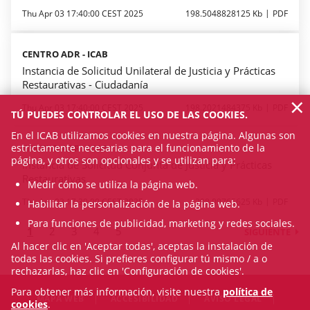
Thu Apr 03 17:40:00 CEST 2025
198.5048828125 Kb
PDF
CENTRO ADR - ICAB
Instancia de Solicitud Unilateral de Justicia y Prácticas
Restaurativas - Ciudadanía
×
Thu Apr 03 17:40:00 CEST 2025
198.2021484375 Kb
PDF
TÚ PUEDES CONTROLAR EL USO DE LAS COOKIES.
En el ICAB utilizamos cookies en nuestra página. Algunas son
estrictamente necesarias para el funcionamiento de la
CENTRO ADR - ICAB
página, y otros son opcionales y se utilizan para:
Instancia de Solicitud Conjunta de Justicia y Prácticas
Restaurativas
Medir cómo se utiliza la página web.
Thu Apr 03 17:30:00 CEST 2025
208.09765625 Kb
PDF
Habilitar la personalización de la página web.
Para funciones de publicidad, marketing y redes sociales.
1
2
3
4
5
SIGUIENTE
Al hacer clic en 'Aceptar todas', aceptas la instalación de
todas las cookies. Si prefieres configurar tú mismo / a o
rechazarlas, haz clic en 'Configuración de cookies'.
Para obtener más información, visite nuestra
política de
MAPA WEB
ACCESIBILIDAD
AVISO LEGAL
cookies
.