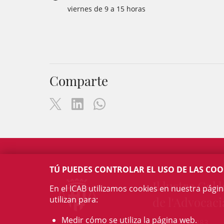
viernes de 9 a 15 horas
Comparte
TÚ PUEDES CONTROLAR EL USO DE LAS COO
Il·lustre Col·l
En el ICAB utilizamos cookies en nuestra pági
utilizan para:
de l'Advocaci
Medir cómo se utiliza la página web.
c/ Mallorca, 283