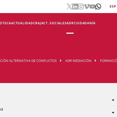
ESP
IOTECA
ACTUALIDAD
CRAJ
ACT. SOCIALES
ADR
CIUDADANÍA
UCIÓN ALTERNATIVA DE CONFLICTOS
ADR MEDIACIÓN
FORMACI
na