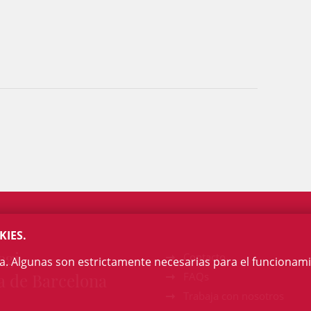
KIES.
egi
Contacto
na. Algunas son estrictamente necesarias para el funcionami
a de Barcelona
FAQs
Trabaja con nosotros