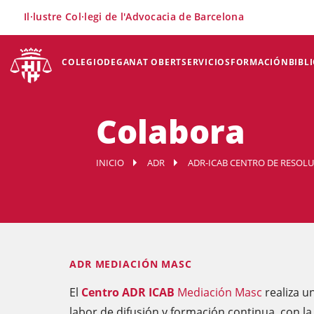
×
Il·lustre Col·legi de l'Advocacia de Barcelona
COLEGIO
DEGANAT OBERT
SERVICIOS
FORMACIÓN
BIBL
Colabora
INICIO
ADR
ADR-ICAB CENTRO DE RESOL
ADR MEDIACIÓN MASC
El
Centro ADR ICAB
Mediación Masc
realiza u
labor de difusión y formación continua, con la