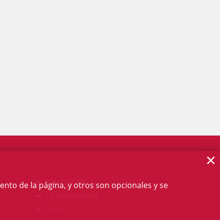
×
Talent ICAB
ento de la página, y otros son opcionales y se
La intercolegial
Foro