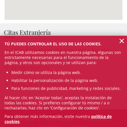
Citas Extranjería
×
TÚ PUEDES CONTROLAR EL USO DE LAS COOKIES.
Citas Departamento Empresa y Empleo
En el ICAB utilizamos cookies en nuestra página. Algunas son
estrictamente necesarias para el funcionamiento de la
página, y otros son opcionales y se utilizan para:
Jurisprudencia
Medir cómo se utiliza la página web.
Habilitar la personalización de la página web.
Normativa Extranjería
Para funciones de publicidad, marketing y redes sociales.
Al hacer clic en 'Aceptar todas', aceptas la instalación de
todas las cookies. Si prefieres configurar tú mismo / a o
rechazarlas, haz clic en 'Configuración de cookies'.
Para obtener más información, visite nuestra
política de
MAPA WEB
ACCESIBILIDAD
AVISO LEGAL
cookies
.