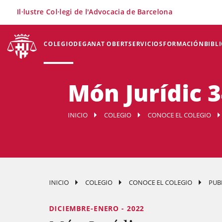
×
Il·lustre Col·legi de l'Advocacia de Barcelona
COLEGIO
DEGANAT OBERT
SERVICIOS
FORMACIÓN
BIBL
Món Jurídic 
INICIO
COLEGIO
CONOCE EL COLEGIO
INICIO
COLEGIO
CONOCE EL COLEGIO
PUB
DICIEMBRE-ENERO - 2022