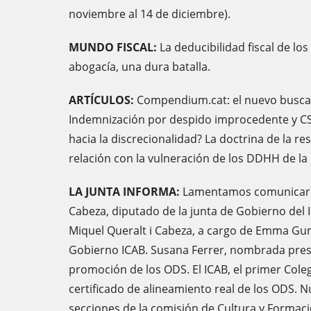
noviembre al 14 de diciembre).
MUNDO FISCAL:
La deducibilidad fiscal de lo
abogacía, una dura batalla.
ARTÍCULOS:
Compendium.cat: el nuevo buscado
Indemnización por despido improcedente y CS
hacia la discrecionalidad? La doctrina de la r
relación con la vulneración de los DDHH de l
LA JUNTA INFORMA:
Lamentamos comunicar l
Cabeza, diputado de la junta de Gobierno del 
Miquel Queralt i Cabeza, a cargo de Emma Gum
Gobierno ICAB. Susana Ferrer, nombrada presi
promoción de los ODS. El ICAB, el primer Coleg
certificado de alineamiento real de los ODS. 
secciones de la comisión de Cultura y Formac