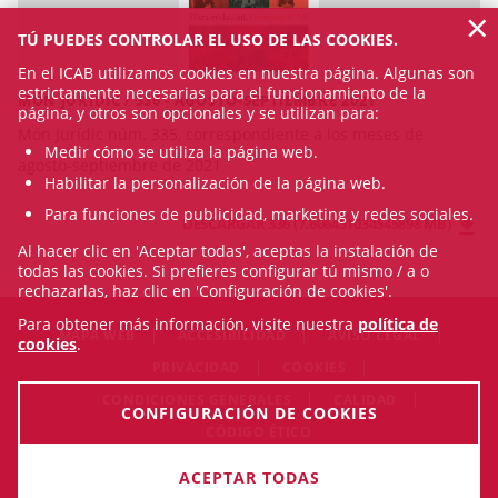
×
TÚ PUEDES CONTROLAR EL USO DE LAS COOKIES.
En el ICAB utilizamos cookies en nuestra página. Algunas son
estrictamente necesarias para el funcionamiento de la
MÓN JURÍDIC / 336 - AGOSTO-SEPTIEMBRE 2021
página, y otros son opcionales y se utilizan para:
Món Jurídic núm. 335, correspondiente a los meses de
Medir cómo se utiliza la página web.
agosto-septiembre de 2021
Habilitar la personalización de la página web.
Para funciones de publicidad, marketing y redes sociales.
DESCARGAR 336 (7.606451034545898 MB)
Al hacer clic en 'Aceptar todas', aceptas la instalación de
todas las cookies. Si prefieres configurar tú mismo / a o
rechazarlas, haz clic en 'Configuración de cookies'.
Para obtener más información, visite nuestra
política de
MAPA WEB
ACCESIBILIDAD
AVISO LEGAL
cookies
.
PRIVACIDAD
COOKIES
CONDICIONES GENERALES
CALIDAD
CONFIGURACIÓN DE COOKIES
CÓDIGO ÉTICO
© Sat Aug 08 12:21:04 CEST 2026 Il·lustre Col·legi de l'Advocacia
ACEPTAR TODAS
de Barcelona. Todos los derechos reservados