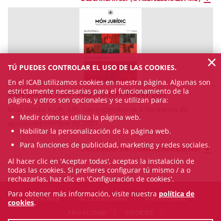
×
TÚ PUEDES CONTROLAR EL USO DE LAS COOKIES.
En el ICAB utilizamos cookies en nuestra página. Algunas son
estrictamente necesarias para el funcionamiento de la
MÓN JURÍDIC / 336 - AGOSTO-SEPTIEMBRE 2021
página, y otros son opcionales y se utilizan para:
Món Jurídic núm. 335, correspondiente a los meses de
Medir cómo se utiliza la página web.
agosto-septiembre de 2021
Habilitar la personalización de la página web.
Para funciones de publicidad, marketing y redes sociales.
DESCARGAR 336 (7.606451034545898 MB)
Al hacer clic en 'Aceptar todas', aceptas la instalación de
todas las cookies. Si prefieres configurar tú mismo / a o
rechazarlas, haz clic en 'Configuración de cookies'.
Para obtener más información, visite nuestra
política de
MAPA WEB
ACCESIBILIDAD
AVISO LEGAL
cookies
.
PRIVACIDAD
COOKIES