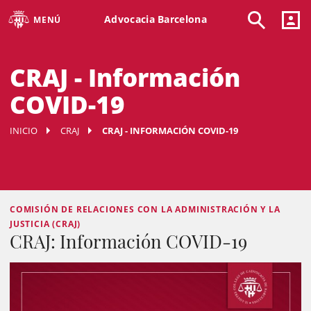
Advocacia Barcelona
MENÚ
CRAJ - Información
COVID-19
INICIO
CRAJ
CRAJ - INFORMACIÓN COVID-19
COMISIÓN DE RELACIONES CON LA ADMINISTRACIÓN Y LA
JUSTICIA (CRAJ)
CRAJ: Información COVID-19