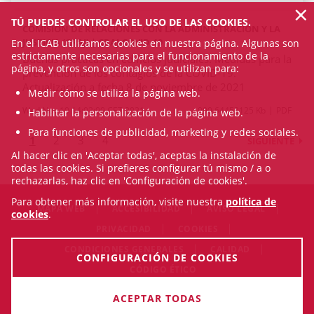
×
TÚ PUEDES CONTROLAR EL USO DE LAS COOKIES.
COMISIÓN DE RELACIONES CON LA ADMINISTRACIÓN Y LA
JUSTICIA (CRAJ) | CRAJ-COVID-19
En el ICAB utilizamos cookies en nuestra página. Algunas son
estrictamente necesarias para el funcionamiento de la
Buenas prácticas en edificios judiciales. Medidas para la
página, y otros son opcionales y se utilizan para:
prevención de los contagios de la COVID-19.
Actualización a fecha 8 de noviembre de 2021
Medir cómo se utiliza la página web.
Wed Nov 10 14:02:00 CET 2021
990.64453125 Kb
PDF
Habilitar la personalización de la página web.
Para funciones de publicidad, marketing y redes sociales.
1
2
3
4
SIGUIENTE
Al hacer clic en 'Aceptar todas', aceptas la instalación de
todas las cookies. Si prefieres configurar tú mismo / a o
rechazarlas, haz clic en 'Configuración de cookies'.
Para obtener más información, visite nuestra
política de
MAPA WEB
ACCESIBILIDAD
AVISO LEGAL
cookies
.
PRIVACIDAD
COOKIES
CONDICIONES GENERALES
CALIDAD
CONFIGURACIÓN DE COOKIES
CÓDIGO ÉTICO
© Fri Aug 07 18:01:38 CEST 2026 Il·lustre Col·legi de l'Advocacia
ACEPTAR TODAS
de Barcelona. Todos los derechos reservados