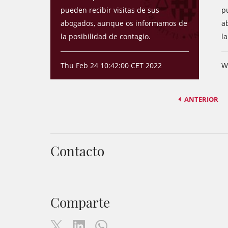
pueden recibir visitas de sus
p
abogados, aunque os informamos de
a
la posibilidad de contagio.
la
Thu Feb 24 10:42:00 CET 2022
W
ANTERIOR
Contacto
Comparte