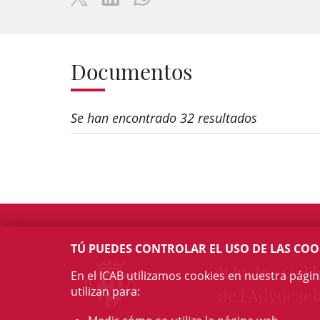
Documentos
Se han encontrado 32 resultados
TÚ PUEDES CONTROLAR EL USO DE LAS COO
Il·lustre Col·l
En el ICAB utilizamos cookies en nuestra pági
utilizan para:
de l'Advocaci