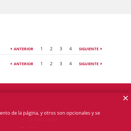
1
2
3
4
ANTERIOR
SIGUIENTE
1
2
3
4
ANTERIOR
SIGUIENTE
×
Talent ICAB
ento de la página, y otros son opcionales y se
La intercolegial
Foro