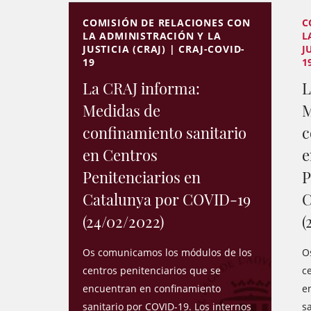
COMISIÓN DE RELACIONES CON
C
LA ADMINISTRACIÓN Y LA
L
JUSTICIA (CRAJ) | CRAJ-COVID-
J
19
1
La CRAJ informa:
L
Medidas de
M
confinamiento sanitario
c
en Centros
e
Penitenciarios en
P
Catalunya por COVID-19
C
(24/02/2022)
(
Os comunicamos los módulos de los
O
centros penitenciarios que se
c
encuentran en confinamiento
e
sanitario por COVID-19. Los internos
s