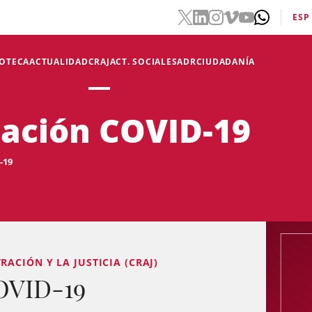
ESP
IOTECA
ACTUALIDAD
CRAJ
ACT. SOCIALES
ADR
CIUDADANÍA
mación COVID-19
-19
ACIÓN Y LA JUSTICIA (CRAJ)
OVID-19