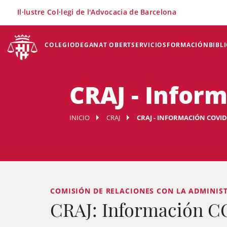
×
Il·lustre Col·legi de l'Advocacia de Barcelona
COLEGIO
DEGANAT OBERT
SERVICIOS
FORMACIÓN
BIBL
CRAJ - Infor
INICIO
CRAJ
CRAJ - INFORMACIÓN COVID
COMISIÓN DE RELACIONES CON LA ADMINISTR
CRAJ: Información C