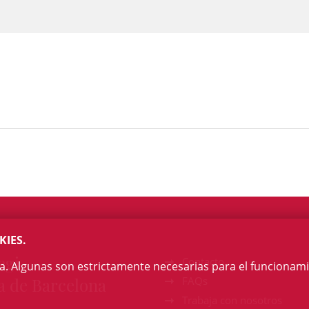
KIES.
egi
Contacto
na. Algunas son estrictamente necesarias para el funcionami
a de Barcelona
FAQs
Trabaja con nosotros