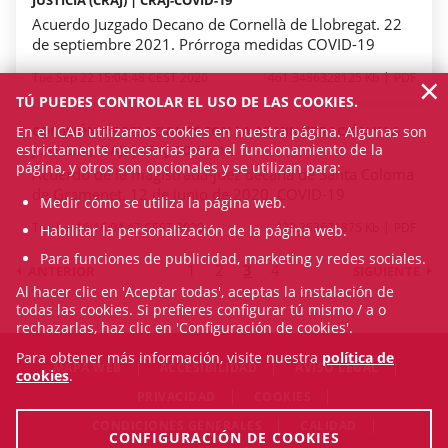
Acuerdo Juzgado Decano de Cornellà de Llobregat. 22
de septiembre 2021. Prórroga medidas COVID-19
×
Tue Sep 22 15:04:48 CEST 2020
461.3486328125 Kb
PDF
TÚ PUEDES CONTROLAR EL USO DE LAS COOKIES.
COMISIÓN DE RELACIONES CON LA ADMINISTRACIÓN Y LA
En el ICAB utilizamos cookies en nuestra página. Algunas son
estrictamente necesarias para el funcionamiento de la
JUSTICIA (CRAJ) | CRAJ-COVID-19
página, y otros son opcionales y se utilizan para:
Acuerdo de la magistrada-juez decana de Santa Coloma
de Gramenet. 12 de junio de 2020. COVID-19
Medir cómo se utiliza la página web.
Tue Jun 16 16:04:47 CEST 2020
422.263671875 Kb
PDF
Habilitar la personalización de la página web.
Para funciones de publicidad, marketing y redes sociales.
1
2
3
4
ANTERIOR
SIGUIENTE
Al hacer clic en 'Aceptar todas', aceptas la instalación de
todas las cookies. Si prefieres configurar tú mismo / a o
rechazarlas, haz clic en 'Configuración de cookies'.
Para obtener más información, visite nuestra
política de
MAPA WEB
ACCESIBILIDAD
AVISO LEGAL
cookies
.
PRIVACIDAD
COOKIES
CONDICIONES GENERALES
CALIDAD
CONFIGURACIÓN DE COOKIES