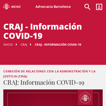
Advocacia Barcelona
MENÚ
CRAJ - Información
COVID-19
INICIO
CRAJ
CRAJ - INFORMACIÓN COVID-19
COMISIÓN DE RELACIONES CON LA ADMINISTRACIÓN Y LA
JUSTICIA (CRAJ)
CRAJ: Información COVID-19