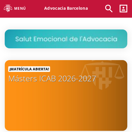
Advocacia Barcelona
MENÚ
¡MATRÍCULA ABIERTA!
Másters ICAB 2026-2027