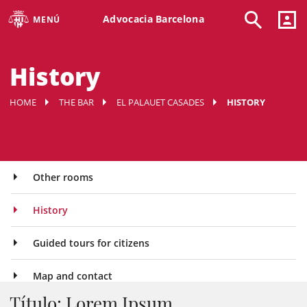
Advocacia Barcelona
MENÚ
History
HOME
THE BAR
EL PALAUET CASADES
HISTORY
Other rooms
History
Guided tours for citizens
Map and contact
Título: Lorem Ipsum