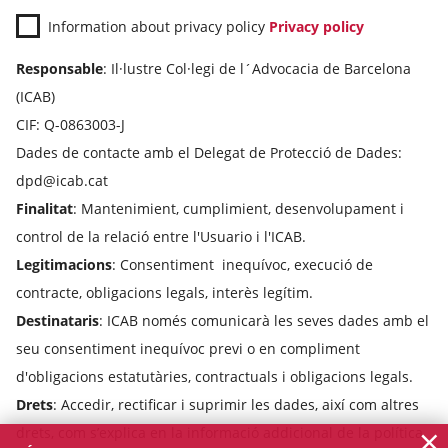
Information about privacy policy
Privacy policy
Responsable
: Il·lustre Col·legi de l´Advocacia de Barcelona
(ICAB)
CIF: Q-0863003-J
Dades de contacte amb el Delegat de Protecció de Dades:
dpd@icab.cat
Finalitat
: Mantenimient, cumplimient, desenvolupament i
control de la relació entre l'Usuario i l'ICAB.
Legitimacions
: Consentiment inequívoc, execució de
contracte, obligacions legals, interès legítim.
Destinataris
: ICAB només comunicarà les seves dades amb el
seu consentiment inequívoc previ o en compliment
d'obligacions estatutàries, contractuals i obligacions legals.
Drets
: Accedir, rectificar i suprimir les dades, així com altres
×
drets, com s’explica en la informació addicional de la política