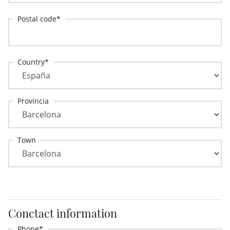
Postal code
Country
Província
Town
Conctact information
Phone