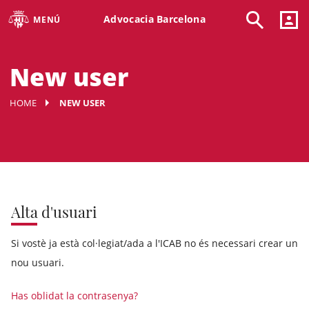
Advocacia Barcelona
MENÚ
New user
HOME
NEW USER
Alta d'usuari
Si vostè ja està col·legiat/ada a l'ICAB no és necessari crear un
nou usuari.
Has oblidat la contrasenya?