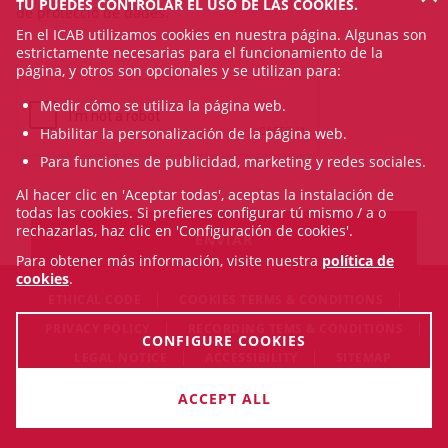
TÚ PUEDES CONTROLAR EL USO DE LAS COOKIES.
de protecció de dades.
En el ICAB utilizamos cookies en nuestra página. Algunas son
estrictamente necesarias para el funcionamiento de la
página, y otros son opcionales y se utilizan para:
Medir cómo se utiliza la página web.
Habilitar la personalización de la página web.
Para funciones de publicidad, marketing y redes sociales.
Al hacer clic en 'Aceptar todas', aceptas la instalación de
todas las cookies. Si prefieres configurar tú mismo / a o
rechazarlas, haz clic en 'Configuración de cookies'.
Para obtener más información, visite nuestra
política de
cookies
.
ETHICAL CODE
COOKIES TERMS & CONDITIONS
PRIVACY POLICY
RECORDING TEMS & CONDITIONS
CONFIGURE COOKIES
LEGAL NOTICE
ACCESSIBILITY
SITEMAP
© Thu Aug 06 21:15:52 CEST 2026 Il·lustre Col·legi de
ACCEPT ALL
l'Advocacia de Barcelona. All rigths reserved