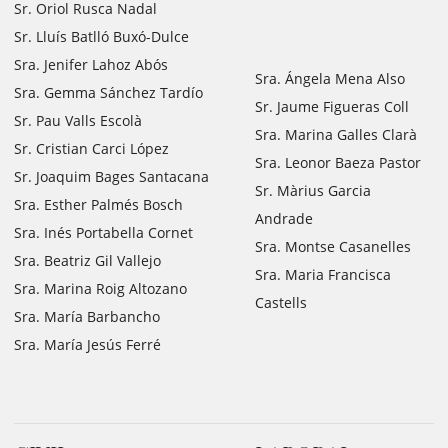
Sr. Oriol Rusca Nadal
Sr. Lluís Batlló Buxó-Dulce
Sra. Jenifer Lahoz Abós
Sra. Ángela Mena Also
Sra. Gemma Sánchez Tardío
Sr. Jaume Figueras Coll
Sr. Pau Valls Escolà
Sra. Marina Galles Clarà
Sr. Cristian Carci López
Sra. Leonor Baeza Pastor
Sr. Joaquim Bages Santacana
Sr. Màrius Garcia
Sra. Esther Palmés Bosch
Andrade
Sra. Inés Portabella Cornet
Sra. Montse Casanelles
Sra. Beatriz Gil Vallejo
Sra. Maria Francisca
Sra. Marina Roig Altozano
Castells
Sra. María Barbancho
Sra. María Jesús Ferré