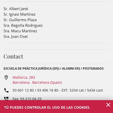
Sr. Albert Jané
Sr. Ignasi Martínez
Sr. Guillermo Plaza
Sra. Begoña Rodríguez
Sra. Macu Martínez
Sra. Joan Oset
Contact
ESCUELA DE PRÁCTICA JURÍDICA (EPJ) / ALUMNI EPJ / POSTGRADOS
Mallorca, 283
Barcelona , Barcelona (Spain)
93 601 12 80 / 93 496 18 80
- EXT.
5334 cat / 5434 cast
Fax: 93 215 04 29
×
TÚ PUEDES CONTROLAR EL USO DE LAS COOKIES.
escola@icab.cat; postgraus@icab.cat