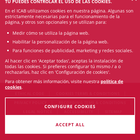
TÚ PUEDES CONTROLAR EL USO DE LAS COOKIES.
En el ICAB utilizamos cookies en nuestra página. Algunas son
estrictamente necesarias para el funcionamiento de la
página, y otros son opcionales y se utilizan para:
Medir cómo se utiliza la página web.
Habilitar la personalización de la página web.
Para funciones de publicidad, marketing y redes sociales.
Al hacer clic en 'Aceptar todas', aceptas la instalación de
todas las cookies. Si prefieres configurar tú mismo / a o
rechazarlas, haz clic en 'Configuración de cookies'.
Para obtener más información, visite nuestra
política de
cookies
.
ETHICAL CODE
COOKIES TERMS & CONDITIONS
PRIVACY POLICY
RECORDING TEMS & CONDITIONS
CONFIGURE COOKIES
LEGAL NOTICE
ACCESSIBILITY
SITEMAP
© Thu Aug 06 21:16:54 CEST 2026 Il·lustre Col·legi de
ACCEPT ALL
l'Advocacia de Barcelona. All rigths reserved