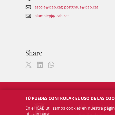
escola@icab.cat; postgraus@icab.cat
alumniepj@icab.cat
Share
TÚ PUEDES CONTROLAR EL USO DE LAS COO
Il·lustre Col·l
En el ICAB utilizamos cookies en nuestra pági
utilizan para: