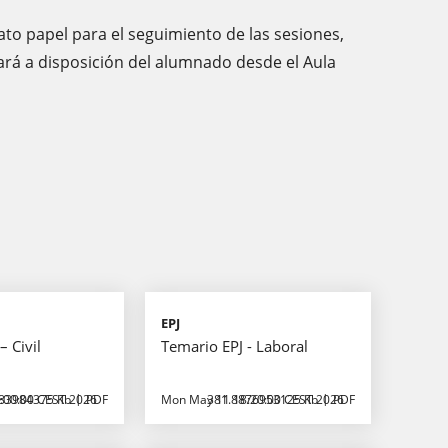
to papel para el seguimiento de las sesiones,
tará a disposición del alumnado desde el Aula
EPJ
– Civil
Temario EPJ - Laboral
:00:00 CEST 2026
83984375 Kb
PDF
Mon May 11 18:20:00 CEST 2026
381.8876953125 Kb
PDF