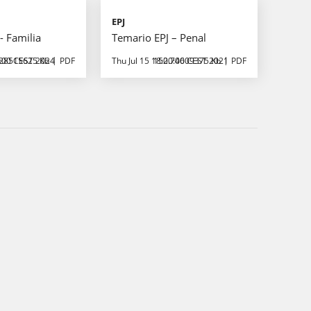
EPJ
- Familia
Temario EPJ – Penal
0:00 CEST 2024
28515625 Kb
PDF
Thu Jul 15 18:00:00 CEST 2021
152.74609375 Kb
PDF