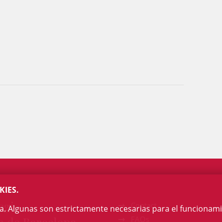
KIES.
egi
Contact
na. Algunas son estrictamente necesarias para el funcionami
FAQs