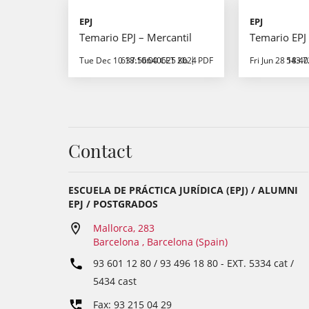
EPJ
EPJ
Temario EPJ – Mercantil
Temario EPJ 
Tue Dec 10 18:10:00 CET 2024
637.56640625 Kb
PDF
Fri Jun 28 18:4
543.7
Contact
ESCUELA DE PRÁCTICA JURÍDICA (EPJ) / ALUMNI
EPJ / POSTGRADOS
Mallorca, 283
Barcelona , Barcelona (Spain)
93 601 12 80 / 93 496 18 80
- EXT.
5334 cat /
5434 cast
Fax: 93 215 04 29