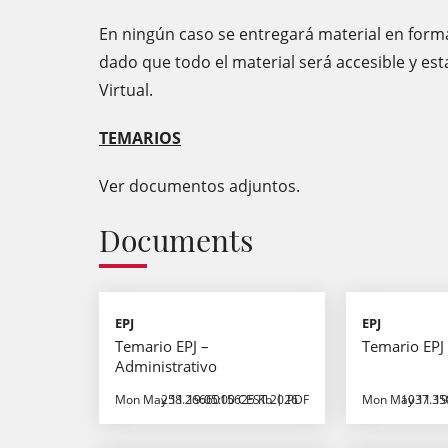
En ningún caso se entregará material en forma
dado que todo el material será accesible y es
Virtual.
TEMARIOS
Ver documentos adjuntos.
Documents
EPJ
EPJ
Temario EPJ –
Temario EPJ 
Administrativo
Mon May 11 19:05:00 CEST 2026
258.2666015625 Kb
PDF
Mon May 11 19
1037.35