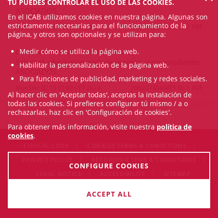
Información pack de servicios para estudiantes
TÚ PUEDES CONTROLAR EL USO DE LAS COOKIES.
ASOCIADOS
En el ICAB utilizamos cookies en nuestra página. Algunas son
estrictamente necesarias para el funcionamiento de la
Tue Jun 03 15:31:00 CEST 2025
165.4443359375 Kb
PDF
página, y otros son opcionales y se utilizan para:
Medir cómo se utiliza la página web.
COLLEGIATE ATTENTION SERVICE (SAC)
Solicitud adquisición pack de servicios para estudiantes
Habilitar la personalización de la página web.
ASOCIADOS
Para funciones de publicidad, marketing y redes sociales.
Mon Dec 02 15:31:00 CET 2024
208.2373046875 Kb
PDF
Al hacer clic en 'Aceptar todas', aceptas la instalación de
todas las cookies. Si prefieres configurar tú mismo / a o
rechazarlas, haz clic en 'Configuración de cookies'.
Para obtener más información, visite nuestra
política de
cookies
.
ETHICAL CODE
COOKIES TERMS & CONDITIONS
PRIVACY POLICY
RECORDING TEMS & CONDITIONS
CONFIGURE COOKIES
LEGAL NOTICE
ACCESSIBILITY
SITEMAP
© Thu Aug 06 18:56:19 CEST 2026 Il·lustre Col·legi de
ACCEPT ALL
l'Advocacia de Barcelona. All rigths reserved