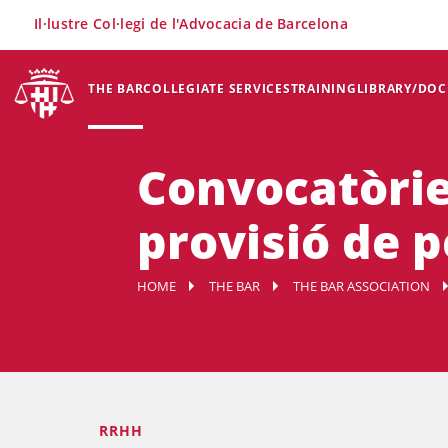
×
Il·lustre Col·legi de l'Advocacia de Barcelona
THE BAR
COLLEGIATE SERVICES
TRAINING
LIBRARY/DO
Convocatòrie
provisió de 
HOME
THE BAR
THE BAR ASSOCIATION
RRHH