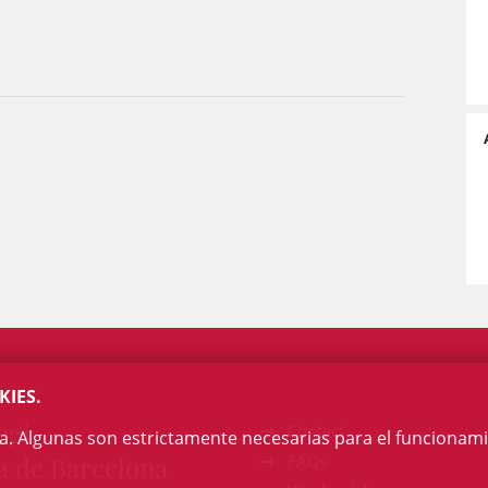
KIES.
egi
Contact
na. Algunas son estrictamente necesarias para el funcionami
a de Barcelona
FAQs