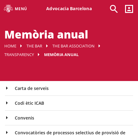
Advocacia Barcelona
MENÚ
Memòria anual
HOME
THE BAR
THE BAR ASSOCIATION
TRANSPARENCY
MEMÒRIA ANUAL
Carta de serveis
Codi ètic ICAB
Convenis
Convocatòries de processos selectius de provisió de