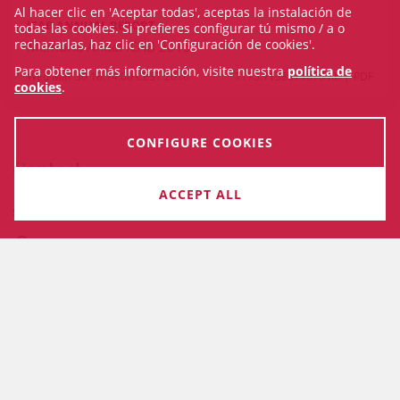
Al hacer clic en 'Aceptar todas', aceptas la instalación de
ICAB ANNUAL REPORT
todas las cookies. Si prefieres configurar tú mismo / a o
rechazarlas, haz clic en 'Configuración de cookies'.
Memoria Anual ICAB 2015
Para obtener más información, visite nuestra
política de
Wed Mar 30 18:14:00 CEST 2016
7175.7138671875 Kb
PDF
cookies
.
CONFIGURE COOKIES
Contact
ACCEPT ALL
SGT - GERENCIA
Mallorca, 283
08037 Barcelona , Barcelona (Spain)
93 496 18 81 / 93 496 18 80
Fax: 93 488 06 13
secretariageneraltecnica@icab.cat