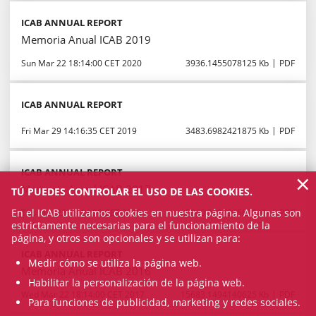
ICAB ANNUAL REPORT
Memoria Anual ICAB 2019
Sun Mar 22 18:14:00 CET 2020
3936.1455078125 Kb
PDF
ICAB ANNUAL REPORT
Fri Mar 29 14:16:35 CET 2019
3483.6982421875 Kb
PDF
ICAB ANNUAL REPORT
×
Memoria Anual ICAB 2017
TÚ PUEDES CONTROLAR EL USO DE LAS COOKIES.
En el ICAB utilizamos cookies en nuestra página. Algunas son
Thu Mar 22 18:14:00 CET 2018
5840.2197265625 Kb
PDF
estrictamente necesarias para el funcionamiento de la
página, y otros son opcionales y se utilizan para:
ICAB ANNUAL REPORT
Medir cómo se utiliza la página web.
Memoria Anual ICAB 2016
Habilitar la personalización de la página web.
Wed Mar 22 18:14:00 CET 2017
15683.1494140625 Kb
PDF
Para funciones de publicidad, marketing y redes sociales.