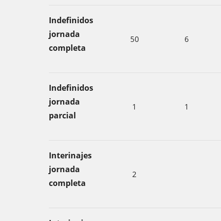
Indefinidos
jornada
50
6
completa
Indefinidos
jornada
1
1
parcial
Interinajes
jornada
2
completa