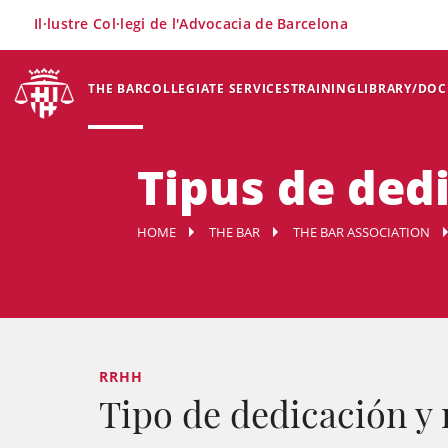
×
Il·lustre Col·legi de l'Advocacia de Barcelona
THE BAR
COLLEGIATE SERVICES
TRAINING
LIBRARY/DO
Tipus de dedi
HOME
THE BAR
THE BAR ASSOCIATION
RRHH
Tipo de dedicación y 