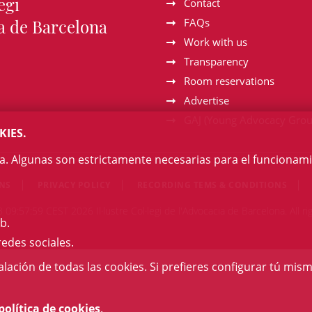
egi
Contact
a de Barcelona
FAQs
Work with us
Transparency
Room reservations
Advertise
GAJ (Young Advocacy Grou
KIES.
na. Algunas son estrictamente necesarias para el funcionami
ONS
PRIVACY POLICY
RECORDING TEMS & CONDITIONS
 09:57:59 CEST 2026 Il·lustre Col·legi de l'Advocacia de Barcelona. All ri
b.
redes sociales.
talación de todas las cookies. Si prefieres configurar tú mism
política de cookies
.