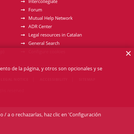
Intercollegiate
Forum
Mutual Help Network
ADR Center
Legal resources in Catalan
General Search
×
p)
Configure cookies
ento de la página, y otros son opcionales y se
LEGAL NOTICE
ACCESSIBILITY
SITEMAP
gths reserved
o / a o rechazarlas, haz clic en 'Configuración