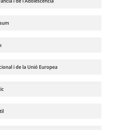
fància i de l'Adolescència
nsum
u
cional i de la Unió Europea
ic
il