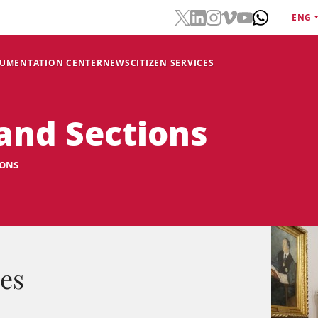
ENG
CUMENTATION CENTER
NEWS
CITIZEN SERVICES
and Sections
IONS
es