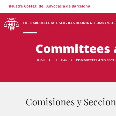
×
Il·lustre Col·legi de l'Advocacia de Barcelona
THE BAR
COLLEGIATE SERVICES
TRAINING
LIBRARY/DO
Committees 
HOME
THE BAR
COMMITTEES AND SECT
Comisiones y Seccion