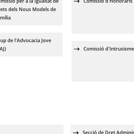
missió per a la Igualtat de
Comissió d'Honoraris
ets dels Nous Models de
mília
up de l'Advocacia Jove
AJ)
Comissió d'Intrusisme
Secció de Dret Adminis