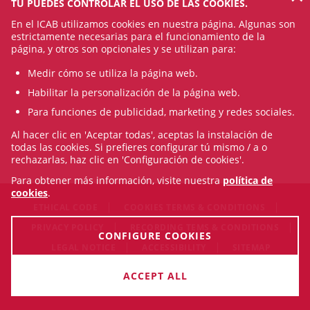
TÚ PUEDES CONTROLAR EL USO DE LAS COOKIES.
En el ICAB utilizamos cookies en nuestra página. Algunas son
estrictamente necesarias para el funcionamiento de la
página, y otros son opcionales y se utilizan para:
Medir cómo se utiliza la página web.
Habilitar la personalización de la página web.
Para funciones de publicidad, marketing y redes sociales.
Al hacer clic en 'Aceptar todas', aceptas la instalación de
todas las cookies. Si prefieres configurar tú mismo / a o
rechazarlas, haz clic en 'Configuración de cookies'.
Para obtener más información, visite nuestra
política de
cookies
.
ETHICAL CODE
COOKIES TERMS & CONDITIONS
PRIVACY POLICY
RECORDING TEMS & CONDITIONS
CONFIGURE COOKIES
LEGAL NOTICE
ACCESSIBILITY
SITEMAP
© Sat Aug 08 17:28:14 CEST 2026 Il·lustre Col·legi de l'Advocacia
ACCEPT ALL
de Barcelona. All rigths reserved