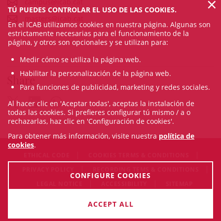
×
campus@icab.cat
TÚ PUEDES CONTROLAR EL USO DE LAS COOKIES.
masters@icab.cat
En el ICAB utilizamos cookies en nuestra página. Algunas son
estrictamente necesarias para el funcionamiento de la
página, y otros son opcionales y se utilizan para:
Medir cómo se utiliza la página web.
Habilitar la personalización de la página web.
Share
Para funciones de publicidad, marketing y redes sociales.
Al hacer clic en 'Aceptar todas', aceptas la instalación de
todas las cookies. Si prefieres configurar tú mismo / a o
rechazarlas, haz clic en 'Configuración de cookies'.
Para obtener más información, visite nuestra
política de
cookies
.
ETHICAL CODE
COOKIES TERMS & CONDITIONS
PRIVACY POLICY
RECORDING TEMS & CONDITIONS
CONFIGURE COOKIES
LEGAL NOTICE
ACCESSIBILITY
SITEMAP
© Fri Aug 07 12:26:20 CEST 2026 Il·lustre Col·legi de l'Advocacia
ACCEPT ALL
de Barcelona. All rigths reserved