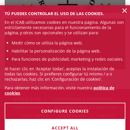
×
TÚ PUEDES CONTROLAR EL USO DE LAS COOKIES.
En el ICAB utilizamos cookies en nuestra página. Algunas son
ADR FBE
estrictamente necesarias para el funcionamiento de la
Contact
página, y otros son opcionales y se utilizan para:
Medir cómo se utiliza la página web.
Habilitar la personalización de la página web.
Para funciones de publicidad, marketing y redes sociales.
Al hacer clic en 'Aceptar todas', aceptas la instalación de
todas las cookies. Si prefieres configurar tú mismo / a o
rechazarlas, haz clic en 'Configuración de cookies'.
Para obtener más información, visite nuestra
política de
cookies
.
ETHICAL CODE
COOKIES TERMS & CONDITIONS
PRIVACY POLICY
RECORDING TEMS & CONDITIONS
CONFIGURE COOKIES
LEGAL NOTICE
ACCESSIBILITY
SITEMAP
© Thu Aug 06 13:52:55 CEST 2026 Il·lustre Col·legi de
ACCEPT ALL