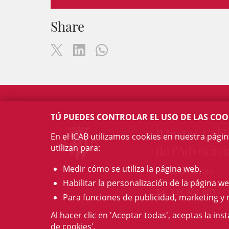
Share
TÚ PUEDES CONTROLAR EL USO DE LAS COO
Il·lustre Col·l
En el ICAB utilizamos cookies en nuestra pági
utilizan para:
de l'Advocaci
Medir cómo se utiliza la página web.
c/ Mallorca, 283
08037 Barcelona
Habilitar la personalización de la página we
Tel. 934 961 880
Para funciones de publicidad, marketing y 
Al hacer clic en 'Aceptar todas', aceptas la ins
de cookies'.