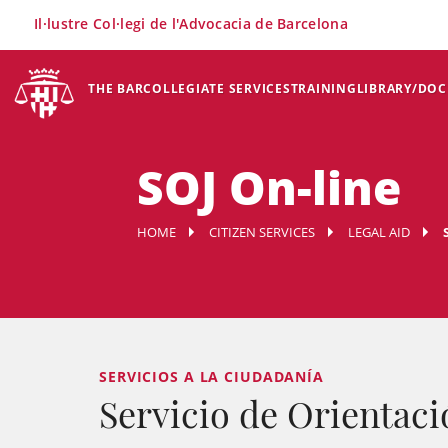
×
Il·lustre Col·legi de l'Advocacia de Barcelona
THE BAR
COLLEGIATE SERVICES
TRAINING
LIBRARY/DO
SOJ On-line
HOME
CITIZEN SERVICES
LEGAL AID
SERVICIOS A LA CIUDADANÍA
Servicio de Orientaci