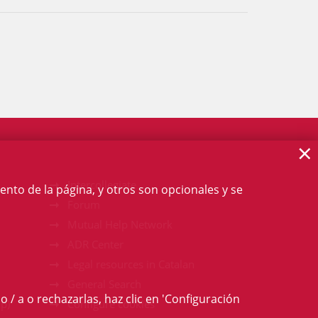
×
Intercollegiate
ento de la página, y otros son opcionales y se
Forum
Mutual Help Network
ADR Center
Legal resources in Catalan
General Search
o / a o rechazarlas, haz clic en 'Configuración
p)
Configure cookies