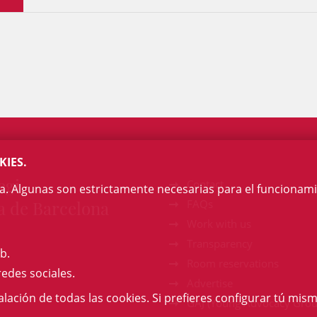
KIES.
egi
Contact
na. Algunas son estrictamente necesarias para el funcionami
a de Barcelona
FAQs
Work with us
Transparency
b.
Room reservations
redes sociales.
Advertise
talación de todas las cookies. Si prefieres configurar tú mism
GAJ (Young Advocacy Grou